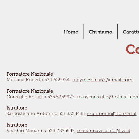
Home
Chi siamo
Caratt
Co
Formatore Nazionale
Messina Roberto 334 629334,
robymessina67@gmail.com
Formatore Nazionale
Consiglio Rossella 333 5239977,
rossyconsiglio@hotmail.co
Istruttore
Santostefano Antonino 331 3235435,
s-antonino@hotmail.it
Istruttore
Vecchio Marianna 338 2873557,
mariannavecchio@live.it