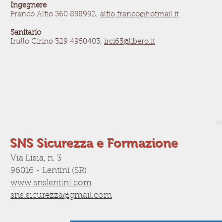
Ingegnere
Franco Alfio 360 858992,
alfio.franco@hotmail.it
Sanitario
Irullo Cirino 329 4950403,
irci65@libero.it
SNS Sicurezza e Formazione
Via Lisia, n. 3
96016 - Lentini (SR)
www.snslentini.com
sns.sicurezza@gmail.com